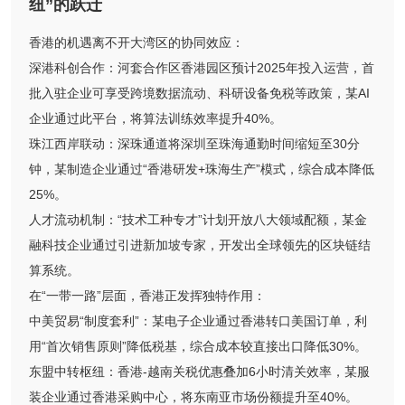
纽”的跃迁
香港的机遇离不开大湾区的协同效应：
深港科创合作：河套合作区香港园区预计2025年投入运营，首
批入驻企业可享受跨境数据流动、科研设备免税等政策，某AI
企业通过此平台，将算法训练效率提升40%。
珠江西岸联动：深珠通道将深圳至珠海通勤时间缩短至30分
钟，某制造企业通过“香港研发+珠海生产”模式，综合成本降低
25%。
人才流动机制：“技术工种专才”计划开放八大领域配额，某金
融科技企业通过引进新加坡专家，开发出全球领先的区块链结
算系统。
在“一带一路”层面，香港正发挥独特作用：
中美贸易“制度套利”：某电子企业通过香港转口美国订单，利
用“首次销售原则”降低税基，综合成本较直接出口降低30%。
东盟中转枢纽：香港-越南关税优惠叠加6小时清关效率，某服
装企业通过香港采购中心，将东南亚市场份额提升至40%。